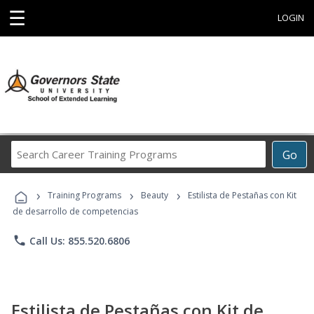
☰
LOGIN
Search
Go
Career
Training
›
›
›
Programs
Training Programs
Beauty
Estilista de Pestañas con Kit
de desarrollo de competencias
phone
Call Us: 855.520.6806
Estilista de Pestañas con Kit de