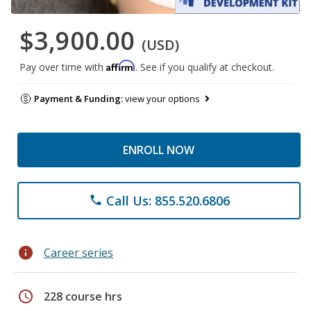
$3,900.00
(USD)
Affirm
Pay over time with
. See if you qualify at checkout.
Payment & Funding:
view your options
ENROLL NOW
Call Us: 855.520.6806
phone
info
Career series
schedule
228 course hrs