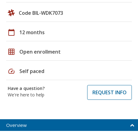
Code BIL-WDK7073
calendar_today
12 months
grid_on
Open enrollment
speed
Self paced
Have a question?
REQUEST INFO
We're here to help
Overview