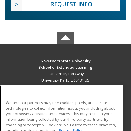
REQUEST INFO
Governors State University
School of Extended Learning
1 University Parkway
University Park, IL 60484 US
MAIN CONTENT
Career Training
We and our partners may use cookies, pixels, and similar
technologies to collect information about you, including about
ADDITIONAL RESOURCES
your browsing activities and devices. This may result in your
information being collected by our third-party partners. By
Military
Student Blog
choosing to "Accept All Cookies", you agree to these practices,
Financial Assistance
including as described in the
Privacy Policy