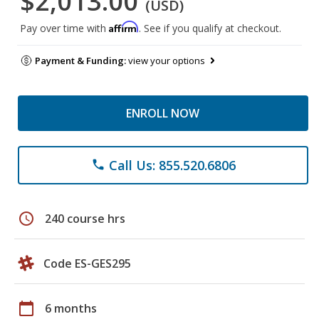
$2,013.00
(USD)
Affirm
Pay over time with
. See if you qualify at checkout.
Payment & Funding:
view your options
ENROLL NOW
Call Us: 855.520.6806
phone
schedule
240 course hrs
Code ES-GES295
calendar_today
6 months