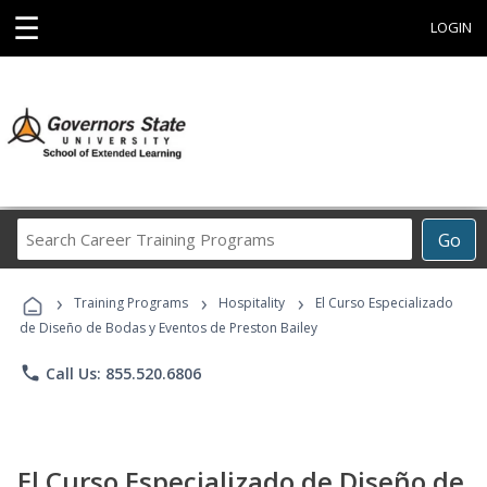
☰
LOGIN
Search
Go
Career
Training
›
›
›
Programs
Training Programs
Hospitality
El Curso Especializado
de Diseño de Bodas y Eventos de Preston Bailey
phone
Call Us: 855.520.6806
El Curso Especializado de Diseño de