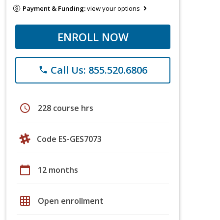
Payment & Funding:
view your options
ENROLL NOW
Call Us: 855.520.6806
phone
schedule
228 course hrs
Code ES-GES7073
calendar_today
12 months
grid_on
Open enrollment