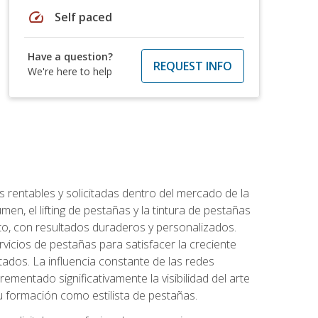
speed
Self paced
Have a question?
REQUEST INFO
We're here to help
 rentables y solicitadas dentro del mercado de la
en, el lifting de pestañas y la tintura de pestañas
to, con resultados duraderos y personalizados.
vicios de pestañas para satisfacer la creciente
ados. La influencia constante de las redes
ementado significativamente la visibilidad del arte
u formación como estilista de pestañas.