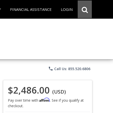
Y
FINANCIAL ASSISTANCE
LOGIN
phone
Call Us: 855.520.6806
$2,486.00
(USD)
Affirm
Pay over time with
. See if you qualify at
checkout.