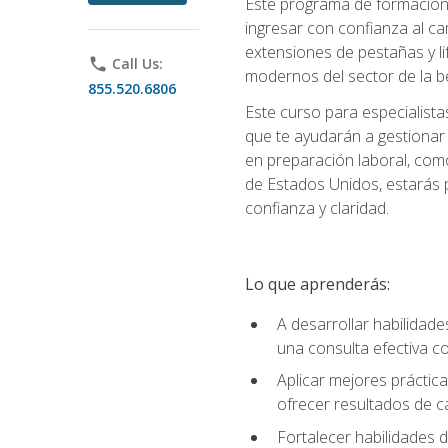
Este programa de formación p
ingresar con confianza al ca
extensiones de pestañas y lif
phone
Call Us:
modernos del sector de la be
855.520.6806
Este curso para especialista
que te ayudarán a gestionar
en preparación laboral, como
de Estados Unidos, estarás 
confianza y claridad.
Lo que aprenderás:
A desarrollar habilidade
una consulta efectiva con
Aplicar mejores práctica
ofrecer resultados de ca
Fortalecer habilidades de