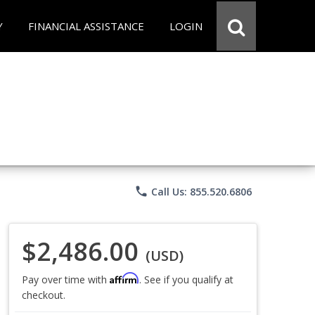
Y
FINANCIAL ASSISTANCE
LOGIN
phone
Call Us: 855.520.6806
$2,486.00
(USD)
Affirm
Pay over time with
. See if you qualify at
checkout.