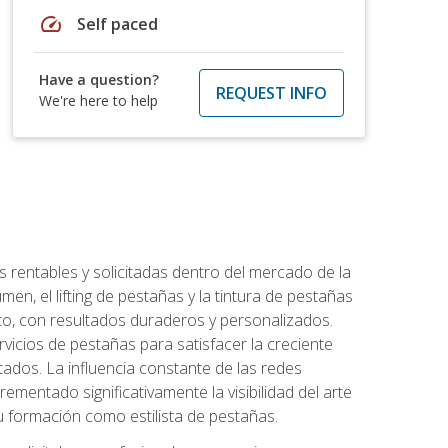
speed
Self paced
Have a question?
REQUEST INFO
We're here to help
 rentables y solicitadas dentro del mercado de la
en, el lifting de pestañas y la tintura de pestañas
to, con resultados duraderos y personalizados.
vicios de pestañas para satisfacer la creciente
ados. La influencia constante de las redes
ementado significativamente la visibilidad del arte
u formación como estilista de pestañas.