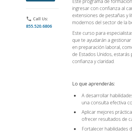
Este programa de formación p
ingresar con confianza al ca
extensiones de pestañas y lif
phone
Call Us:
modernos del sector de la be
855.520.6806
Este curso para especialista
que te ayudarán a gestionar
en preparación laboral, como
de Estados Unidos, estarás 
confianza y claridad.
Lo que aprenderás:
A desarrollar habilidade
una consulta efectiva con
Aplicar mejores práctica
ofrecer resultados de ca
Fortalecer habilidades de