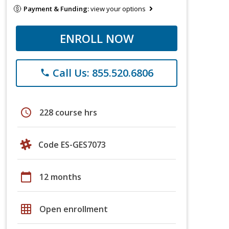
Payment & Funding:
view your options
ENROLL NOW
Call Us: 855.520.6806
phone
schedule
228 course hrs
Code ES-GES7073
calendar_today
12 months
grid_on
Open enrollment