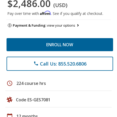
$2,486.00
(USD)
Affirm
Pay over time with
. See if you qualify at checkout.
Payment & Funding:
view your options
ENROLL NOW
Call Us: 855.520.6806
phone
schedule
224 course hrs
Code ES-GES7081
calendar_today
12 months