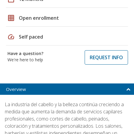
grid_on
Open enrollment
speed
Self paced
Have a question?
REQUEST INFO
We're here to help
Overview
La industria del cabello y la belleza continúa creciendo a
medida que aumenta la demanda de servicios capilares
profesionales, como cortes de cabello, peinados,
coloración y tratamientos personalizados. Los salones,
barberías y estilistas independientes desempeñan un