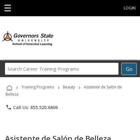
☰
LOGIN
Search
Go
Career
Training
›
›
›
Programs
Training Programs
Beauty
Asistente de Salón de
Belleza
phone
Call Us: 855.520.6806
Asistente de Salón de Belleza