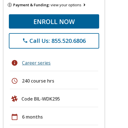
Payment & Funding:
view your options
ENROLL NOW
Call Us: 855.520.6806
phone
info
Career series
schedule
240 course hrs
Code BIL-WDK295
calendar_today
6 months