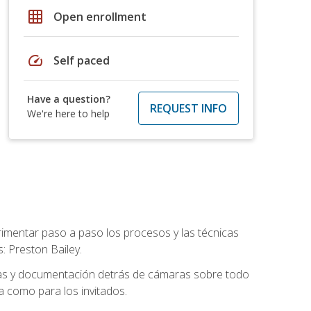
grid_on
Open enrollment
speed
Self paced
Have a question?
REQUEST INFO
We're here to help
rimentar paso a paso los procesos y las técnicas
: Preston Bailey.
fías y documentación detrás de cámaras sobre todo
 como para los invitados.