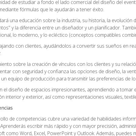
nidad de estudiar a fondo el lado comercial del diseño del even
mediante fórmulas que le ayudarán a tener éxito.
ará una educación sobre la industria, su historia, la evolución de
ntos" y la diferencia entre un diseñador y un planificador. Tamb
icional, lo moderno, y lo ecléctico (conceptos compatibles combi
ando con clientes, ayudándolos a convertir sus sueños en reali
.
nto sobre la creación de vínculos con los clientes y su relació
ntar con seguridad y confianza las opciones de diseño, la vent
 un equipo de producción para transmitir las preferencias de lo
n el diseño de espacios impresionantes, aprendiendo a tomar e
n interior y exterior, así como representaciones visuales, texti
encias
rollo de competencias cubre una variedad de habilidades informá
Aprenderás escribir más rápido y con mayor precisión, adminis
ft como Word, Excel, PowerPoint y Outlook. Además, puedes me