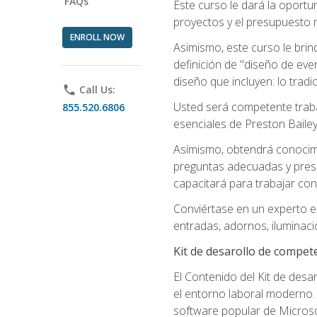
FAQs
Este curso le dará la oportu
proyectos y el presupuesto 
ENROLL NOW
Asimismo, este curso le brind
definición de "diseño de eve
diseño que incluyen: lo trad
phone
Call Us:
Usted será competente trabaj
855.520.6806
esenciales de Preston Bailey
Asímismo, obtendrá conocimie
preguntas adecuadas y prese
capacitará para trabajar con
Conviértase en un experto e
entradas, adornos, iluminació
Kit de desarollo de compet
El Contenido del Kit de desa
el entorno laboral moderno. 
software popular de Microso