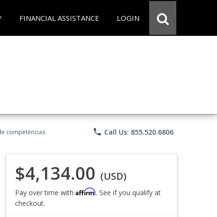
Y
FINANCIAL ASSISTANCE
LOGIN
phone
Call Us: 855.520.6806
 de competencias
$4,134.00
(USD)
Affirm
Pay over time with
. See if you qualify at
checkout.