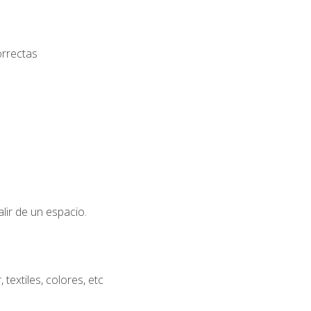
orrectas
lir de un espacio.
extiles, colores, etc