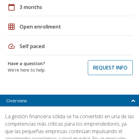
calendar_today
3 months
grid_on
Open enrollment
speed
Self paced
Have a question?
REQUEST INFO
We're here to help
Overview
La gestión financiera sólida se ha convertido en una de las
competencias más críticas para los emprendedores, ya
que las pequeñas empresas continúan impulsando el
crecimiento económico a nivel mundial. En un mercado