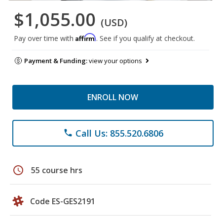
$1,055.00
(USD)
Affirm
Pay over time with
. See if you qualify at checkout.
Payment & Funding:
view your options
ENROLL NOW
Call Us: 855.520.6806
phone
schedule
55 course hrs
Code ES-GES2191