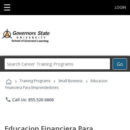
☰
LOGIN
Search
Go
Career
Training
›
›
›
Programs
Training Programs
Small Business
Educacion
Financiera Para Emprendedores
phone
Call Us: 855.520.6806
Educacion Financiera Para