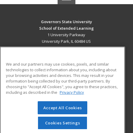
Governors State University
School of Extended Learning
1 University Parkway
University Park, IL 60484 US
MAIN CONTENT
Career Training
We and our partners may use cookies, pixels, and similar
technologies to collect information about you, including about
ADDITIONAL RESOURCES
your browsing activities and devices. This may result in your
information being collected by our third-party partners. By
Military
Student Blog
choosing to "Accept All Cookies", you agree to these practices,
Financial Assistance
including as described in the
Privacy Policy
Help
Accept All Cookies
© 2026 ed2go, a division of Cengage Learning. All rights
reserved. The material on this site cannot be reproduced or
redistributed unless you have obtained prior written
Cookies Settings
permission from Cengage Learning.
Privacy Policy