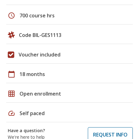
schedule
700 course hrs
Code BIL-GES1113
Voucher included
calendar_today
18 months
grid_on
Open enrollment
speed
Self paced
Have a question?
REQUEST INFO
We're here to help