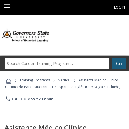
☰
LOGIN
Search
Go
Career
Training
›
›
›
Programs
Training Programs
Medical
Asistente Médico Clínico
Certificado Para Estudiantes De Español A Inglés (CCMA) (Vale Incluido)
phone
Call Us: 855.520.6806
Asistente Médico Clínico