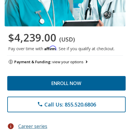
$4,239.00
(USD)
Affirm
Pay over time with
. See if you qualify at checkout.
Payment & Funding:
view your options
ENROLL NOW
Call Us: 855.520.6806
phone
info
Career series